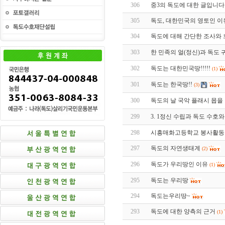
306
중3의 독도에 대한 글입니다
305
독도, 대한민국의 영토인 이
304
독도에 대해 간단한 조사와 
303
한 민족의 얼(정신)과 독도 
302
독도는 대한민국땅!!!!!
(1)
301
독도는 한국땅!!
(3)
300
독도의 날 국악 플래시 몹을
299
3. 1정신 수립과 독도 수호
298
시흥매화고등학교 봉사활동
297
독도의 자연생태계
(2)
296
독도가 우리땅인 이유
(1)
295
독도는 우리땅
294
독도는우리땅~
293
독도에 대한 양측의 근거
(1)