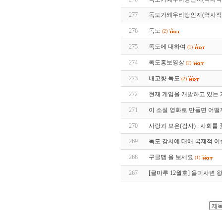
277
독도가왜우리땅인지(역사적
276
독도
(2)
275
독도에 대하여
(1)
274
독도홍보영상
(2)
273
내고향 독도
(2)
272
현재 게임을 개발하고 있는 
271
이 소설 영화로 만들면 어떨
270
사랑과 보은(감사) : 사회를
269
독도 강치에 대해 국제적 이
268
구글맵 을 보세요
(1)
267
[글마루 12월호] 을미사변 