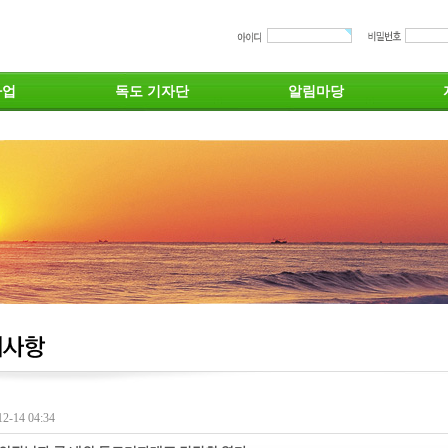
사업
독도 기자단
알림마당
2-14 04:34